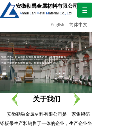
安徽勒禹金
属材料有限公司
A
nhui
L
ari
M
etal
M
aterial
C
o
., L
td
English
简体中文
关于我们
安徽勒禹金属材料有限公司是一家集铝箔
铝板带生产和销售于一体的企业，生产企业坐